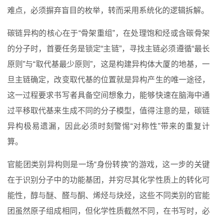
难点，必须摒弃盲目的枚举，转而采用系统化的逻辑拆解。
碳链异构的核心在于“骨架重组”，在处理饱和烃或含碳骨架
的分子时，首要任务是锁定“主链”，寻找主链必须遵循“最长
原则”与“取代基最少原则”，这是构建异构体大厦的地基，一
旦主链确定，改变取代基的位置就是异构产生的唯一途径，
这一过程要求书写者具备空间想象力，能够快速在脑海中通
过平移取代基来生成不同的分子模型，值得注意的是，碳链
异构极易遗漏，因此必须时刻警惕“对称性”带来的重复计
算。
官能团类别异构则是一场“身份转换”的游戏，这一步的关键
在于识别分子中的功能基团，并穷尽其化学性质上的转化可
能性，醇与醚、醛与酮、烯烃与炔烃，这些不同类别的官能
团虽然原子组成相同，但化学性质截然不同，在书写时，必