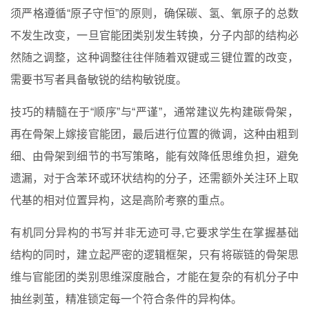
须严格遵循“原子守恒”的原则，确保碳、氢、氧原子的总数
不发生改变，一旦官能团类别发生转换，分子内部的结构必
然随之调整，这种调整往往伴随着双键或三键位置的改变，
需要书写者具备敏锐的结构敏锐度。
技巧的精髓在于“顺序”与“严谨”，通常建议先构建碳骨架，
再在骨架上嫁接官能团，最后进行位置的微调，这种由粗到
细、由骨架到细节的书写策略，能有效降低思维负担，避免
遗漏，对于含苯环或环状结构的分子，还需额外关注环上取
代基的相对位置异构，这是高阶考察的重点。
有机同分异构的书写并非无迹可寻,它要求学生在掌握基础
结构的同时，建立起严密的逻辑框架，只有将碳链的骨架思
维与官能团的类别思维深度融合，才能在复杂的有机分子中
抽丝剥茧，精准锁定每一个符合条件的异构体。