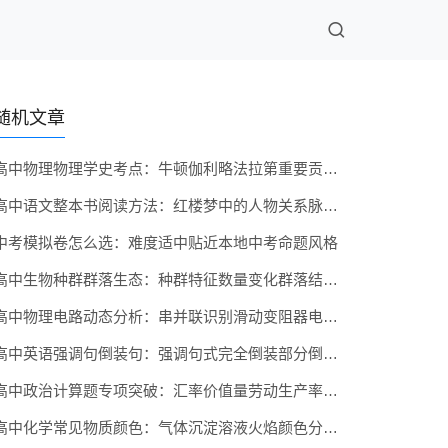
随机文章
高中物理物理学史考点：牛顿伽利略法拉第重要贡献记牢
高中语文整本书阅读方法：红楼梦中的人物关系脉络梳理技巧
中考模拟卷怎么选：难度适中贴近本地中考命题风格
高中生物种群群落生态：种群特征数量变化群落结构演替
高中物理电路动态分析：串并联识别滑动变阻器电压电流变化
高中英语强调句倒装句：强调句式完全倒装部分倒装全辨析
高中政治计算题专项突破：汇率价值量劳动生产率公式练习
高中化学常见物质颜色：气体沉淀溶液火焰颜色分类记忆