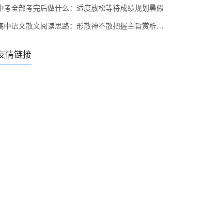
中考全部考完后做什么：适度放松等待成绩规划暑假
高中语文散文阅读思路：形散神不散把握主旨赏析语言抓情感
友情链接