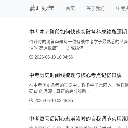
蓝叮妙学
首页
关于我们
中考
中考冲刺阶段如何快速突破各科成绩瓶颈期
倒计时的滴答声是每一位备战中考学子最熟悉的节奏
谓的“高原反应”——即成绩停...
2026-06-10 10:04:56
中考历史时间线梳理与核心考点记忆口诀
在中考历史备考的征途中，许多学子常陷入一种误区
硬背”的泥潭，真正的高分策略...
2026-06-10 09:48:35
中考复习后期心态崩溃时的自我调节实用策