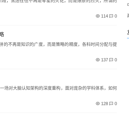
一阶段，焦虑往往不再是零星的火花，而是燎原的烈火，所谓的
114
0
略
，拼的不再是知识的广度，而是策略的精度，各科时间分配与提
137
0
一场对大脑认知架构的深度重构，面对庞杂的学科体系，如何
128
0