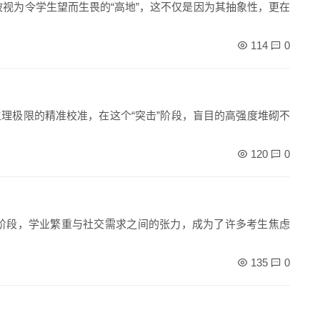
被视为令学生望而生畏的“高地”，这不仅是因为其抽象性，更在
114
0
理极限的精准校准，在这个“突击”阶段，盲目的高强度堆砌不
120
0
阶段，学业繁重与社交需求之间的张力，成为了许多考生焦虑
135
0