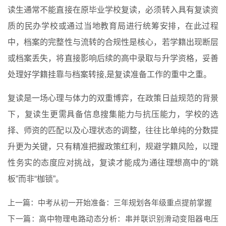
读生通常不能直接在原毕业学校复读，必须转入具有复读资
质的民办学校或通过当地教育局进行统筹安排，在此过程
中，档案的完整性与流转的合规性是核心，若学籍出现断层
或档案丢失，将直接影响后续的高中录取与升学资格，妥善
处理好学籍挂靠与档案转接,是复读准备工作的重中之重。
复读是一场心理与体力的双重博弈，在政策日益规范的背景
下，复读生更需具备信息搜集能力与抗压能力，学校的选
择、师资的匹配以及心理状态的调整，往往比单纯的分数提
升更为关键，只有精准把握政策红利，规避学籍风险，以理
性务实的态度应对挑战，复读才能成为通往理想高中的“跳
板”而非“枷锁”。
上一篇：
中考从初一开始准备：三年规划各年级重点提前掌握
下一篇：
高中物理电路动态分析：串并联识别滑动变阻器电压