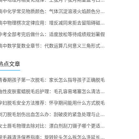
高中化学常见物质颜色：气体沉淀溶液火焰颜色分类记忆
高中物理楞次定律应用：增反减同来拒去留阻碍磁通量变化
中考全部考完后做什么：适度放松等待成绩规划暑假
高中数学复数全章节：代数运算几何意义三角形式一网打尽
热点文章
青春期孩子第一次脱毛：家长怎么指导孩子正确脱毛
油性皮肤蜜蜡脱毛后护理：毛孔容易堵塞怎么清洁保养
孕妇脱毛安全方法推荐：怀孕期间能用什么方式脱毛
剃刀脱毛划伤出血怎么办：刮破皮的紧急处理与止血方法
女士唇毛物理去除对比：漂白剂刮刀镊子哪个更适合面部
脱毛器清洗保养指南：旋转轮头怎么拆怎么洗延长寿命