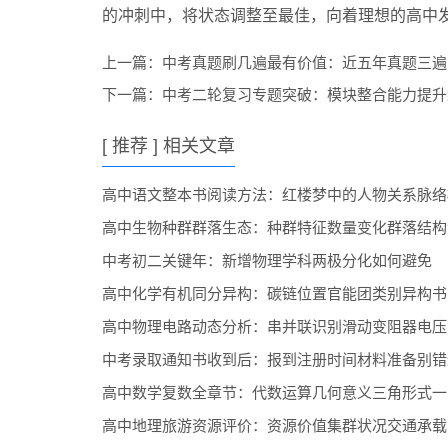
的冲刺中，将状态调整至最佳，向着理想的高中
上一篇：
中考真题刷几遍最有价值：近五年真题三遍
下一篇：
中考二轮复习专题突破：模块整合能力提升
[ 推荐 ] 相关文章
高中语文整本书阅读方法：红楼梦中的人物关系脉络
高中生物种群群落生态：种群特征数量变化群落结构
中考初二关键年：新增物理学科两极分化如何避免
高中化学有机同分异构：碳链位置官能团类别异构书
高中物理电路动态分析：串并联识别滑动变阻器电压
中考录取通知书收到后：报到注册时间材料准备别错
高中数学复数全章节：代数运算几何意义三角形式一
高中地理旅游资源评价：资源价值集群状况交通承载