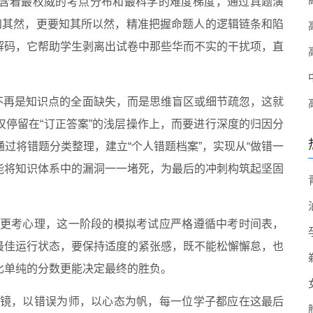
含着最权威的考点分布和最科学的难度梯度，通过真题演
知其然，更要知其所以然，精准把握命题人的逻辑链条和陷
解码，它帮助学生剥离出试卷中那些华而不实的干扰项，直
已不再是知识点的全面缺失，而是思维盲区或细节疏忽，这就
停留在“订正答案”的浅层操作上，而要进行深度的归因分
过将错题分类整理，建立“个人错题档案”，实现从“做错一
，能将知识体系中的漏洞一一堵死，为最后的冲刺构筑起坚固
，更考心理，这一阶段的模拟考试应严格遵循中考时间表，
最佳运行状态，要保持适度的紧张感，既不能松懈懈怠，也
比单纯的分数更能决定最终的胜负。
为镜，以错误为师，以心态为帆，每一位学子都应在这最后