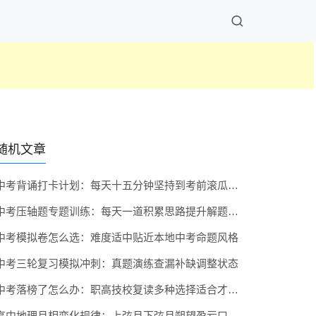
随机文章
中考背诵打卡计划：每天十五分钟坚持到考前滚瓜烂熟
中考压轴题专题训练：每天一道积累思路提升解题能力
中考模拟卷怎么选：难度适中贴近本地中考命题风格
中考三轮复习模拟冲刺：真题演练查漏补缺调整状态
中考落榜了怎么办：职高技校复读多种选择适合才最好
高中地理月相变化规律：上弦月下弦月朔望盈亏口诀记忆