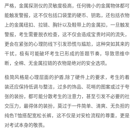
严格，金属探测仪的灵敏度极高，任何微小的金属物体都可
能触发警报，这不仅包括口袋里的硬币、钥匙，还包括衣物
上的金属纽扣、拉链、胸针以及鞋带上的金属扣，一旦触发
警报，考生需要脱衣检查，这不仅会造成宝贵时间的流失，
更会在紧张的心理防线下引发恐慌与尴尬，这种突如其来的
干扰，极有可能破坏考生已形成的答题节奏，导致思维中
断，全棉、无金属拉链的衣物是绝对的安全选项。
极简风格是心理层面的护盾,除了硬件上的要求，考生的着
装还应保持低调与整洁，过多的饰品、花哨的图案或过于夸
张的装扮，都可能分散考生的注意力，甚至引发不必要的社
交压力，最得体的装扮，莫过于一件简单、清爽、无负担的
纯色T恤搭配宽松长裤，这不仅是对安检流程的尊重，更是
对考试本身的敬畏。