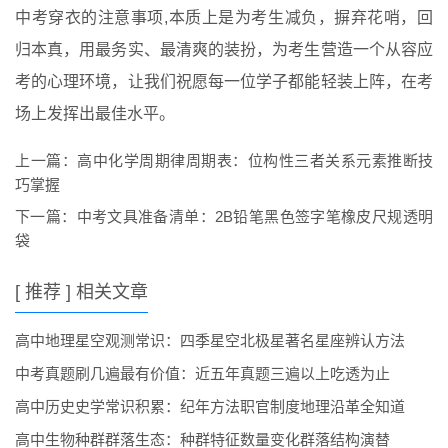
中考穿衣的注意事项,本质上是为考生减负，摒弃花哨，回
归本真，用最务实、最清爽的装扮，为考生营造一个从容应
考的心理环境，让我们祝愿每一位学子都能轻装上阵，在考
场上发挥出最佳水平。
上一篇：
高中化学周期律周期表：位构性三者关系元素推断技
巧掌握
下一篇：
中考文具准备清单：2B铅笔黑色签字笔橡皮尺规透明
袋
[ 推荐 ] 相关文章
高中地理星空观测常识：四季星空北极星著名星座辨认方法
中考真题刷几遍最有价值：近五年真题三遍以上吃透为止
高中历史史学常识积累：纪年方法职官制度地理沿革全知道
高中生物种群群落生态：种群特征数量变化群落结构演替